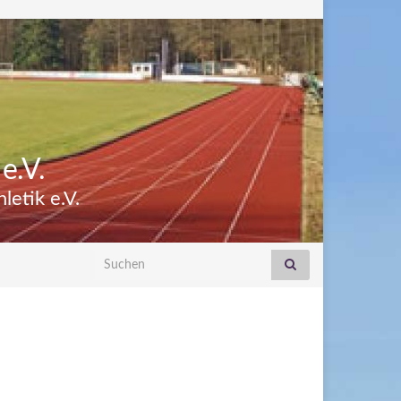
e.V.
etik e.V.
Search for: