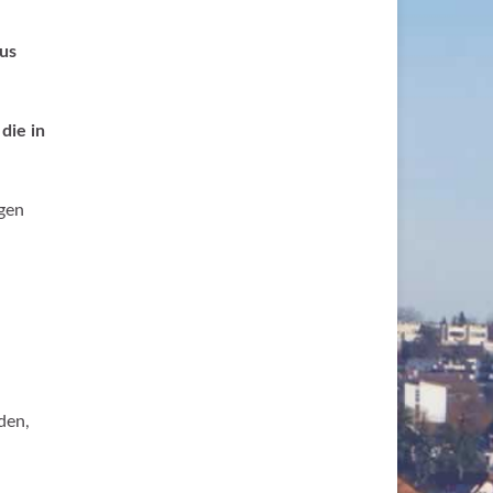
us
die in
igen
den,