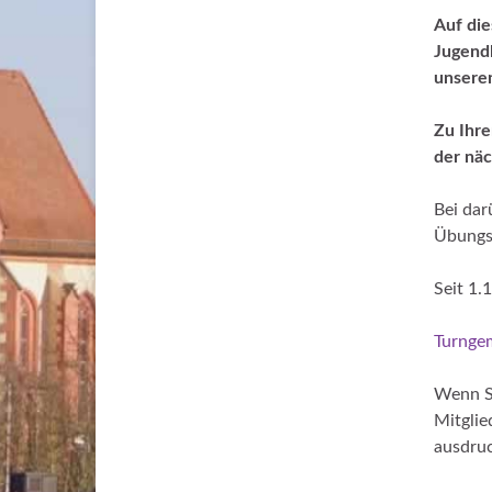
Auf die
Jugendl
unseren
Zu Ihre
der näc
Bei dar
Übungsl
Seit 1.
Turnge
Wenn Si
Mitglie
ausdruc